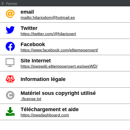
X
Fermer
email
mailto:hilariodom@hotmail.es
Twitter
https://twitter.com/@hilarioxert
Facebook
https://www.facebook.com/eltiempoenxert/
Site Internet
https://pwswdii.eltiempoenxert.es/pwsWD/
Information légale
Matériel sous copyright utilisé
./license.txt
Téléchargement et aide
https://pwsdashboard.com