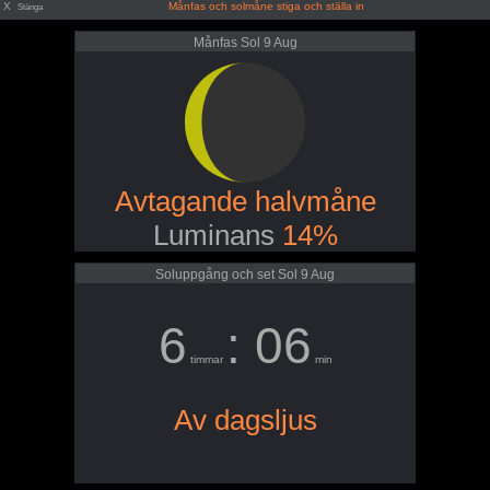
X
Månfas och solmåne stiga och ställa in
Stänga
Månfas Sol 9 Aug
Avtagande halvmåne
Luminans
14%
Soluppgång och set Sol 9 Aug
6
: 06
timmar
min
Av dagsljus