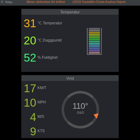
X
Metar väderdata för luftfart LECH Castellón-Costa Azahar Airport
Stänga
Temperatur
31
°C Temperatur
20
°C Daggpunkt
52
% Fuktighet
Vind
17
KM/T
10
MPH
110°
4
ÖSÖ
M/S
9
KTS