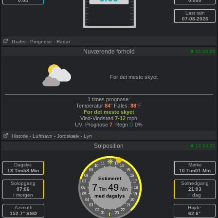
0.04
0.000
Last rain
07-08-2026
Grafer
- Prognose
- Radar
Nuværende forhold
12:30:00
For det meste skyet
1 times prognose:
Temperatur
84
° Føles:
88
°F
For det meste skyet
Vind-Vindstød
7-12
mph
UVI Prognose
7
Regn
0%
Historie
- Lufthavn
- Jordskælv
- Lyn
Solposition
13:14:31
11
13
Dagslys
Mørke
10
14
13 Tim58 Min
09
15
10 Tim01 Min
08
16
Estimeret
07
17
Solopgang
Solnedgang
7
49
06
18
07:06
Tim
Min
21:03
05
19
I morgen
I dag
med dagslys
04
20
03
21
Azimuth
Højde
02
22
152.7° SSØ
01
23
62.6°