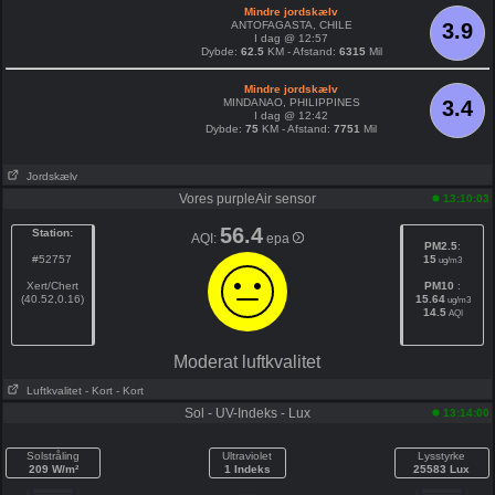
Mindre jordskælv
ANTOFAGASTA, CHILE
3.9
I dag @ 12:57
Dybde:
62.5
KM - Afstand:
6315
Mil
Mindre jordskælv
MINDANAO, PHILIPPINES
3.4
I dag @ 12:42
Dybde:
75
KM - Afstand:
7751
Mil
Jordskælv
Vores purpleAir sensor
13:10:03
56.4
Station:
AQI:
epa
PM2.5
:
#52757
15
ug/m3
Xert/Chert
PM10
:
(40.52,0.16)
15.64
ug/m3
14.5
AQI
Moderat luftkvalitet
Luftkvalitet
- Kort
- Kort
Sol - UV-Indeks - Lux
13:14:00
Solstråling
Ultraviolet
Lysstyrke
209 W/m²
1 Indeks
25583 Lux