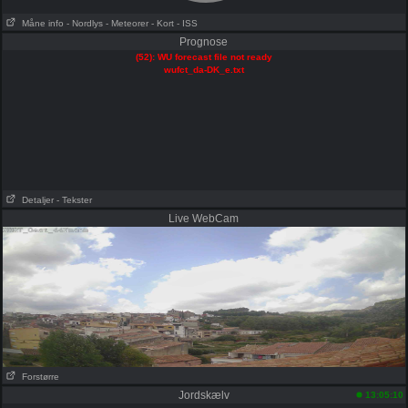
Måne info
- Nordlys
- Meteorer
- Kort
- ISS
Prognose
(52): WU forecast file not ready
wufct_da-DK_e.txt
Detaljer
- Tekster
Live WebCam
Forstørre
Jordskælv
13:05:10