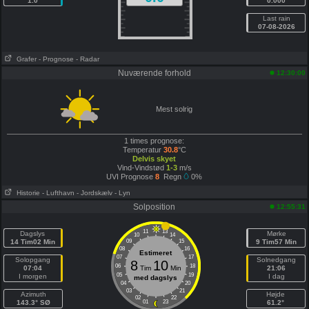
1.0
0.000
Last rain
07-08-2026
Grafer
- Prognose
- Radar
Nuværende forhold
12:30:00
Mest solrig
1 times prognose:
Temperatur
30.8
°C
Delvis skyet
Vind-Vindstød
1-3
m/s
UVI Prognose
8
Regn
0%
Historie
- Lufthavn
- Jordskælv
- Lyn
Solposition
12:55:31
11
13
Dagslys
Mørke
10
14
14 Tim02 Min
09
15
9 Tim57 Min
08
16
Estimeret
07
17
Solopgang
Solnedgang
8
10
06
18
07:04
Tim
Min
21:06
05
19
I morgen
I dag
med dagslys
04
20
03
21
Azimuth
Højde
02
22
143.3° SØ
01
23
61.2°