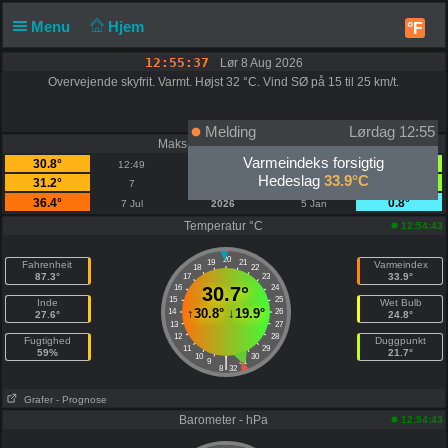
Menu
Hjem
°F
12:55:37
Lør 8 Aug 2026
Overvejende skyfrit. Varmt. Højst 32 °C. Vind SØ på 15 til 25 km/t.
Melding
Lørdag 12:55
Maks-Min temperatur °C
Varmeindeks forsigtig
30.8°
19.9°
12:49
I dag
06:59
Hedeslag
33.9°C
31.2°
19.3°
7
August
2
36.4°
0.8°
7 Jul
2026
5 Jan
Temperatur °C
12:54:43
20
19
21
Fahrenheit
Varmeindex
18
22
87.3°
33.9°
17
23
16
30.7°
24
15
25
Inde
Wet Bulb
↑
30.8°
↓
19.9°
14
26
27.6°
24.8°
13
27
12
28
Fugtighed
Duggpunkt
11
29
59%
21.7°
10
30
|
9
31
8
32
Grafer
- Prognose
Barometer - hPa
12:54:43