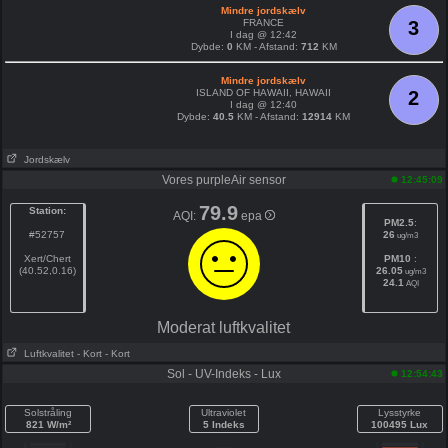
Mindre jordskælv
FRANCE
3
I dag @ 12:42
Dybde:
0
KM - Afstand:
712
KM
Mindre jordskælv
ISLAND OF HAWAII, HAWAII
2
I dag @ 12:40
Dybde:
40.5
KM - Afstand:
12914
KM
Jordskælv
Vores purpleAir sensor
12:45:09
79.9
Station:
AQI:
epa
PM2.5
:
#52757
26
ug/m3
Xert/Chert
PM10
:
(40.52,0.16)
26.05
ug/m3
24.1
AQI
Moderat luftkvalitet
Luftkvalitet
- Kort
- Kort
Sol - UV-Indeks - Lux
12:54:43
Solstråling
Ultraviolet
Lysstyrke
821 W/m²
5 Indeks
100495 Lux