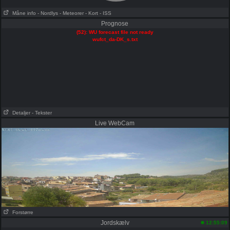
Måne info
- Nordlys
- Meteorer
- Kort
- ISS
Prognose
(52): WU forecast file not ready
wufct_da-DK_s.txt
Detaljer
- Tekster
Live WebCam
Forstørre
Jordskælv
12:55:09