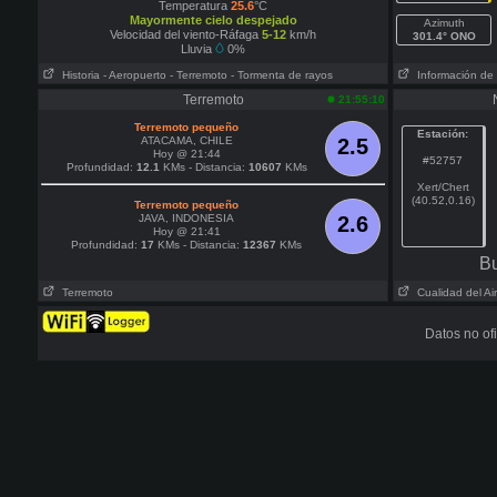
Temperatura
25.6
°C
Mayormente cielo despejado
Azimuth
Velocidad del viento-Ráfaga
5-12
km/h
301.4° ONO
Lluvia
0%
Historia
- Aeropuerto
- Terremoto
- Tormenta de rayos
Información de 
Terremoto
21:55:10
Terremoto pequeño
Estación:
ATACAMA, CHILE
2.5
Hoy @ 21:44
#52757
Profundidad:
12.1
KMs - Distancia:
10607
KMs
Xert/Chert
(40.52,0.16)
Terremoto pequeño
JAVA, INDONESIA
2.6
Hoy @ 21:41
Profundidad:
17
KMs - Distancia:
12367
KMs
Bu
Terremoto
Cualidad del Ai
Datos no of