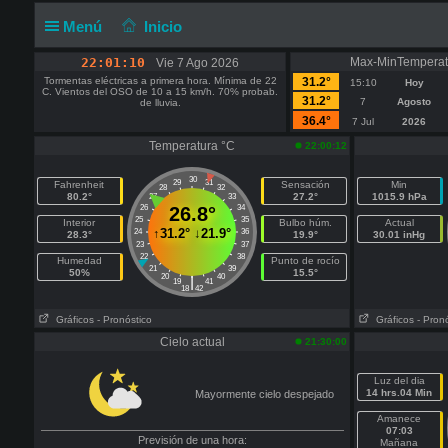
Menú
Inicio
22:01:10
Max-MinTemperat
Vie 7 Ago 2026
Tormentas eléctricas a primera hora. Mínima de 22
31.2°
15:10
Hoy
C. Vientos del OSO de 10 a 15 km/h. 70% probab.
31.2°
7
Agosto
de lluvia.
36.4°
7 Jul
2026
Temperatura °C
22:00:12
30
29
31
Fahrenheit
Sensación
Min
28
32
80.2°
27.2°
1015.9 hPa
27
33
26
26.8°
34
25
35
Interior
Bulbo húm.
Actual
↑
31.2°
↓
21.9°
24
36
28.3°
19.9°
30.01 inHg
23
37
22
38
Humedad
Punto de rocío
21
39
50%
15.5°
20
40
|
19
41
18
42
Gráficos
- Pronóstico
Gráficos
- Pron
Cielo actual
21:30:00
Luz del dia
14 hrs.04 Min
Mayormente cielo despejado
Amanece
07:03
Previsión de una hora:
Mañana