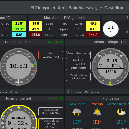
El Tiempo en Xert, Baix Maestrat, • Castellon
ura °C
Max Viento | Ráfaga - kmh
Úl
21.9°
49.9
49.9
07:19
18:55
Hoy
18:55
1.1
19.3°
49.9
49.9
2
7
Agosto
7
Pr
0.8°
144.8
144.8
5 Ene
14 Feb
2026
14 Feb
Baromettro - hPa
Viento | Ráfaga - kmh
22:00:12
1000
N
Max
Viento (Promedio
997
1003
NNO
NNE
994
1006
1020.7 hPa
)
NO
NE
991
1009
3
13
4.5 kmh
988
1012
ONO
ENE
985
1015
1 Bft
1016.3
Viento
Ráfaga
O
E
982
1018
Aire ligero
979
1021
182°
S
OSO
ESE
976
1024
Viento (Max)
SO
SE
973
1027
49.9 kmh
|
970
1030
SSO
SSE
S
964
1036
óstico
- Mapa
Gráficos
- Pronóstico
Posición del sol
Pronóstico
22:01:06
Por la noche
Mañana
Mañana por la 
11
13
Oscuridad
10
14
09
15
9 hrs.55 Min
08
16
Estimada
07
17
22°
33°
21°
Puesta de sol
9
02
06
18
hrs.
Min
21:06
05
19
Mañana
A la salida
10 km/h
17 km/h
13 km/h