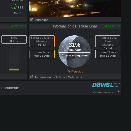
SSE
4%
Agrandar
Información de la fase lunar
22:00:12
22:01:06
Brillo
Salida de la luna
Puesta de la
0 Lux
Mañana
luna
31%
01:43
Mañana
17:54
Iluminada
Luna llena
Luna Nueva
Cuarto menguante
Vie 28 Ago
Mie 12 Ago
Perseids
Información de la luna
- Meteoritos
omaticamente
Créditos, contacto y . . .