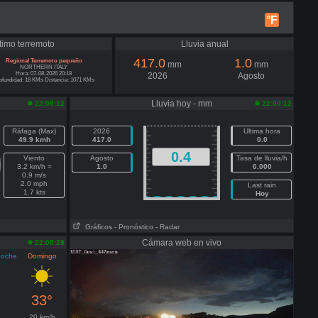
°F
timo terremoto
Lluvia anual
417.0
1.0
Regional Terremoto pequeño
mm
mm
NORTHERN ITALY
Hora: 07-08-2026 20:18
2026
Agosto
ofundidad: 18 KMs Distancia: 1071 KMs
Lluvia hoy - mm
22:00:12
22:00:12
Ráfaga (Max)
2026
Ultima hora
49.9 kmh
417.0
0.0
0.4
Viento
Agosto
Tasa de lluvia/h
3.2 km/h =
1.0
0.000
0.9 m/s
2.0 mph
Last rain
1.7 kts
Hoy
Gráficos
- Pronóstico
- Radar
Cámara web en vivo
22:00:28
noche
Domingo
33°
20 km/h