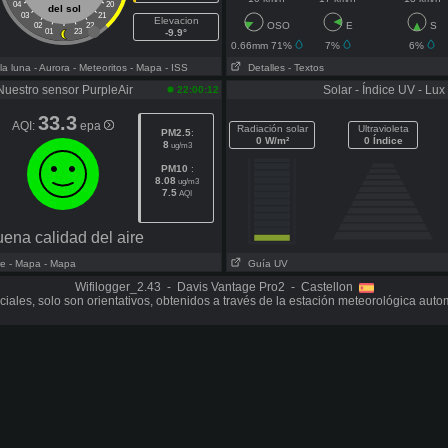
04
20
del sol
03
21
Elevacion
OSO
E
S
02
22
01
23
-9.9°
0.66mm 71%
7%
6%
la luna
- Aurora
- Meteoritos
- Mapa
- ISS
Detalles
- Textos
Nuestro sensor PurpleAir
Solar - Índice UV - Lux
22:00:12
33.3
AQI:
epa
Radiación solar
Ultravioleta
PM2.5
:
0 W/m²
0 Índice
8
ug/m3
PM10
:
8.08
ug/m3
7.5
AQI
ena calidad del aire
re
- Mapa
- Mapa
Guía UV
Wifilogger_2.43 - Davis Vantage Pro2 - Castellon
iciales, solo son orientativos, obtenidos a través de la estación meteorológica aut