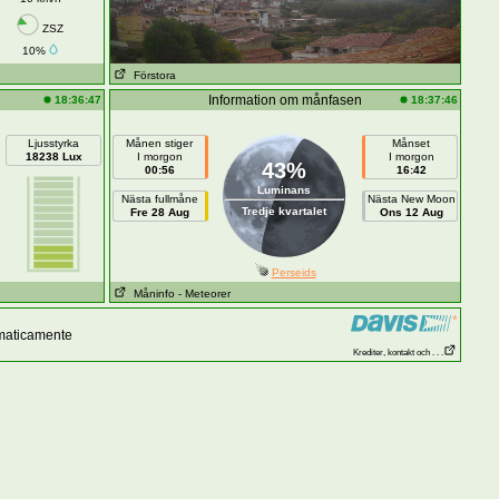
ZSZ
10%
Förstora
Information om månfasen
18:36:47
18:37:46
Ljusstyrka
Månen stiger
Månset
18238 Lux
I morgon
I morgon
43%
00:56
16:42
Luminans
Nästa fullmåne
Nästa New Moon
Tredje kvartalet
Fre 28 Aug
Ons 12 Aug
Perseids
Måninfo
- Meteorer
omaticamente
Krediter, kontakt och . . .