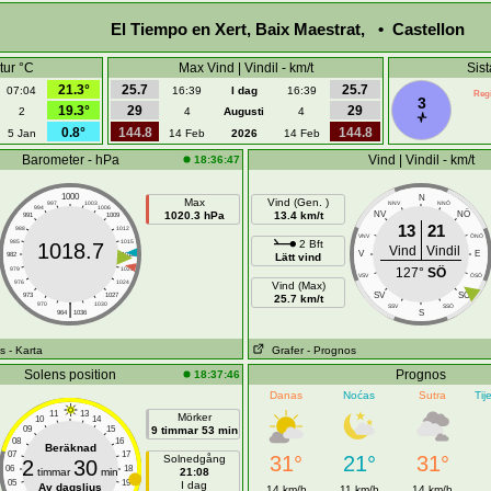
El Tiempo en Xert, Baix Maestrat, • Castellon
tur °C
Max Vind | Vindil - km/t
Sis
21.3°
25.7
25.7
07:04
16:39
I dag
16:39
Regi
3
19.3°
29
29
2
4
Augusti
4
0.8°
144.8
144.8
5 Jan
14 Feb
2026
14 Feb
Barometer - hPa
Vind | Vindil - km/t
18:36:47
1000
N
Max
Vind (Gen. )
997
1003
NNV
NNÖ
994
1006
NÖ
1020.3 hPa
13.4 km/t
NV
991
1009
13
21
988
1012
VNV
ÖNÖ
985
1015
2 Bft
1018.7
Vind
Vindil
V
E
982
1018
Lätt vind
979
1021
127°
SÖ
VSV
ÖSÖ
976
1024
Vind (Max)
SÖ
SV
973
1027
25.7 km/t
|
970
1030
SSV
SSÖ
S
964
1036
s
- Karta
Grafer
- Prognos
Solens position
Prognos
18:37:46
Danas
Noćas
Sutra
Tij
11
13
Mörker
10
14
09
15
9 timmar 53 min
08
16
Beräknad
07
17
31°
21°
31°
Solnedgång
2
30
06
18
timmar
min
21:08
05
19
I dag
Av dagsljus
14 km/h
11 km/h
14 km/h