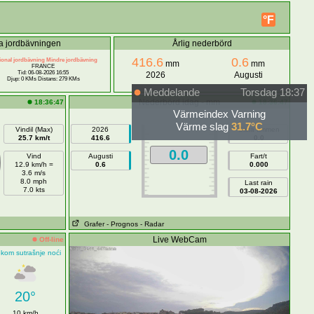
°F
ta jordbävningen
Årlig nederbörd
416.6
0.6
onal jordbävning Mindre jordbävning
mm
mm
FRANCE
Tid: 06-08-2026 16:55
2026
Augusti
Djup: 0 KMs Distans: 279 KMs
Meddelande
Torsdag 18:37
Nederbörd idag - mm
18:36:47
18:36:47
Värmeindex Varning
Värme slag
31.7°C
Vindil (Max)
2026
Sista timmen
25.7 km/t
416.6
0.0
0.0
Vind
Augusti
Fart/t
12.9 km/h =
0.6
0.000
3.6 m/s
8.0 mph
Last rain
7.0 kts
03-08-2026
Grafer
- Prognos
- Radar
Live WebCam
Off-line
ekom sutrašnje noći
20°
10 km/h