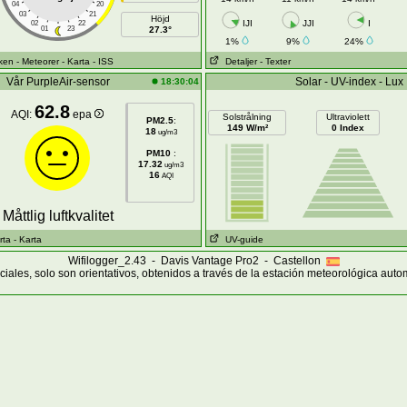
04
20
03
21
Höjd
IJI
JJI
I
02
22
01
23
27.3°
1%
9%
24%
sken
- Meteorer
- Karta
- ISS
Detaljer
- Texter
Vår PurpleAir-sensor
Solar - UV-index - Lux
18:30:04
62.8
AQI:
epa
Solstrålning
Ultraviolett
PM2.5
:
149 W/m²
0 Index
18
ug/m3
PM10
:
17.32
ug/m3
16
AQI
Måttlig luftkvalitet
rta
- Karta
UV-guide
Wifilogger_2.43 - Davis Vantage Pro2 - Castellon
iciales, solo son orientativos, obtenidos a través de la estación meteorológica aut