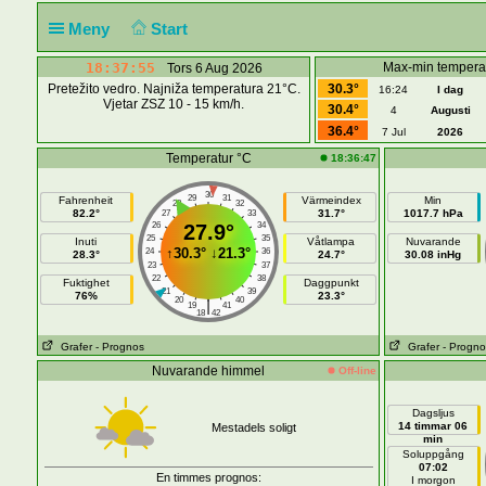
Meny
Start
18:37:55
Max-min tempera
Tors 6 Aug 2026
Pretežito vedro. Najniža temperatura 21°C.
30.3°
16:24
I dag
Vjetar ZSZ 10 - 15 km/h.
30.4°
4
Augusti
36.4°
7 Jul
2026
Temperatur °C
18:36:47
30
29
31
Fahrenheit
Värmeindex
Min
28
32
82.2°
31.7°
1017.7 hPa
27
33
26
27.9°
34
25
35
Inuti
Våtlampa
Nuvarande
↑
30.3°
↓
21.3°
24
36
28.3°
24.7°
30.08 inHg
23
37
22
38
Fuktighet
Daggpunkt
21
39
76%
23.3°
20
40
|
19
41
18
42
Grafer
- Prognos
Grafer
- Progno
Nuvarande himmel
Off-line
Dagsljus
14 timmar 06
Mestadels soligt
min
Soluppgång
07:02
En timmes prognos:
I morgon