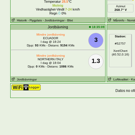
Temperatur
28.5
°C
Molnig
Azimut
Vindhastighet-Vindil
7-24
km/h
268.7° V
Regn
0%
Historik
- Flygplats
- Jordbävningar
- Blixt
Måninfo
- Norr
Jordbävning
18:35:09
Mindre jordbävning
Station:
ECUADOR
3
I dag @ 18:24
#52757
Djup:
93
KMs - Distans:
9194
KMs
Xert/Chert
(40.52,0.16)
Mindre jordbävning
NORTHERN ITALY
1.3
I dag @ 18:04
Djup:
0
KMs - Distans:
1086
KMs
Jordbävningar
Luftkvalitet
- Ka
Datos no of