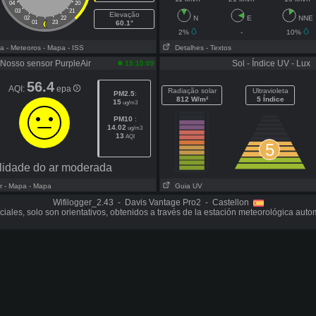
04
20
03
21
Elevação
N
E
NNE
02
22
01
23
60.1°
2%
-
10%
ra
- Meteoros
- Mapa
- ISS
Detalhes
- Textos
Nosso sensor PurpleAir
Sol - Índice UV - Lux
15:15:09
56.4
AQI:
epa
Radiação solar
Ultravioleta
PM2.5
:
812 W/m²
5 Índice
15
ug/m3
PM10
:
14.02
ug/m3
13
AQI
5
lidade do ar moderada
r
- Mapa
- Mapa
Guia UV
Wifilogger_2.43 - Davis Vantage Pro2 - Castellon
iciales, solo son orientativos, obtenidos a través de la estación meteorológica aut