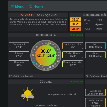
Menu
Home
15:26:19
Temperaturas Máx
Sex 7 Ago 2026
Pancadas de chuva e tempestade cedo. Mínima de
31.2°
15:10
Hoje
22°C. Ventos S em 15 à 30 km/h, tornando-se O e
31.2°
7
Agosto
diminuindo para 5 à 10 km/h. Poss. de chuva 80%.
36.4°
7 Jul
2026
Temperatura °C
15:26:02
30
29
31
Fahrenheit
Índice de calor
Min
28
32
87.4°
35°
1017.9 hPa
27
33
26
30.8°
34
25
35
Interno
Bulbo Úmido
Atual
↑
31.2°
↓
21.9°
24
36
27.5°
25.3°
30.06 inHg
23
37
22
38
Umidade
Ponto de orvalho
21
39
62%
22.7°
20
40
|
19
41
18
42
Gráficos
- Previsão
Gráficos
- Prev
Céu atual
15:00:00
Luz do dia
14 hrs 04 min
Principalmente ensolarado
Nascer do Sol
07:03
Previsão esta hora:
Amanhã