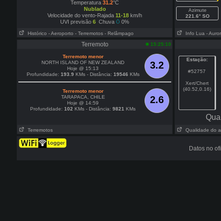
Temperatura
31.2
°C
Nublado
Azimute
Velocidade do vento-Rajada
11-18
km/h
221.6° SO
UVI previsão
6
Chuva
0%
Histórico
- Aeroporto
- Terremotos
- Relâmpago
Info Lua
- Auro
Terremoto
15:25:10
Terremoto menor
Estação:
NORTH ISLAND OF NEW ZEALAND
3.2
Hoje @ 15:13
#52757
Profundidade:
193.9
KMs - Distância:
19546
KMs
Xert/Chert
(40.52,0.16)
Terremoto menor
TARAPACA, CHILE
2.6
Hoje @ 14:59
Profundidade:
102
KMs - Distância:
9821
KMs
Qua
Terremotos
Qualidade do a
Datos no of