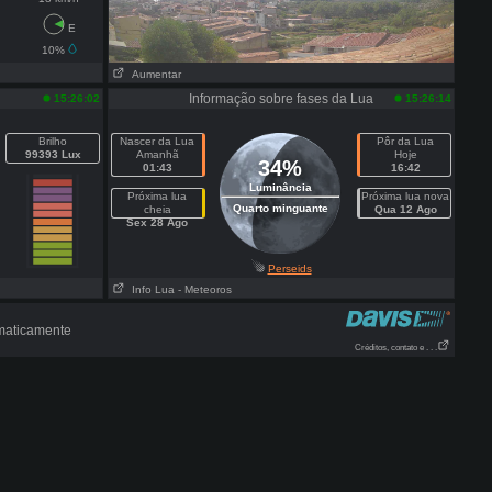
E
10%
Aumentar
Informação sobre fases da Lua
15:26:02
15:26:14
Brilho
Nascer da Lua
Pôr da Lua
99393 Lux
Amanhã
Hoje
34%
01:43
16:42
Luminância
Próxima lua
Próxima lua nova
Quarto minguante
cheia
Qua 12 Ago
Sex 28 Ago
Perseids
Info Lua
- Meteoros
omaticamente
Créditos, contato e . . .