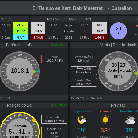
El Tiempo en Xert, Baix Maestrat, • Castellon
-Min °C
Max Vento | Rajada - km/h
Úl
21.9°
30.6
30.6
07:19
13:19
Hoje
13:19
T
2.1
19.3°
30.6
30.6
2
7
Agosto
7
Pro
0.8°
144.8
144.8
5 Jan
14 Fev
2026
14 Fev
Barômetro - hPa
Vento | Rajada - km/h
15:26:02
1000
N
Max
Vento (Méd )
997
1003
NNO
NNL
994
1006
1020.7 hPa
8.9 km/h
NO
NL
991
1009
10
23
988
1012
ONO
LNL
985
1015
2 Bft
1018.1
Vento
Rajada
O
E
982
1018
Brisa leve
979
1021
96°
L
OSO
LSL
976
1024
Vento (Max)
SO
SL
973
1027
30.6 km/h
|
970
1030
SSO
SSL
S
964
1036
isão
- Mapa
Gráficos
- Previsão
Posição do Sol
Previsão
15:26:14
Hoje à noite
Amanhã
Amanhã noi
11
13
Escuridão
10
14
09
15
9 hrs 55 min
08
16
Estimado
07
17
19°
33°
19°
Pôr do Sol
5
41
06
18
hrs
min
21:07
05
19
Hoje
Da luz do dia
11 km/h
21 km/h
15 km/h