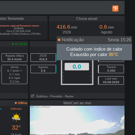
°F
timo Terremoto
Chuva anual
416.6
0.6
erremoto regional Terremoto menor
mm
mm
ALBANIA
Hora: 07-08-2026 14:06
2026
Agosto
fundidade: 15 KMs Distância: 1703 KMs
Notificação
Sexta 15:26
Chuva hoje - mm
15:26:02
15:26:02
Cuidado com índice de calor
Exaustão por calor
35°C
Rajada (Max)
2026
Última hora
30.6 km/h
416.6
0.0
0.0
Vento
Agosto
Taxa/h
9.7 km/h =
0.6
0.000
2.7 m/s
6.0 mph
Last rain
5.2 kts
03-08-2026
Gráficos
- Previsão
- Radar
WebCam ao vivo
Offline
te
Sábado
32°
18 km/h