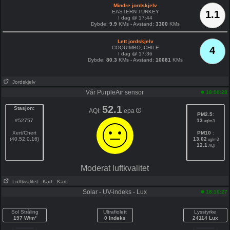
Mindre jordskjelv
EASTERN TURKEY
1.1
I dag @ 17:44
Dybde:
9.9
KMs - Avstand:
3300
KMs
Lett jordskjelv
COQUIMBO, CHILE
4
I dag @ 17:36
Dybde:
80.3
KMs - Avstand:
10681
KMs
Jordskjelv
Vår PurpleAir sensor
18:00:28
52.1
Stasjon:
AQI:
epa
PM2.5
:
#52757
13
ug/m3
Xert/Chert
PM10
:
(40.52,0.16)
13.02
ug/m3
12.1
AQI
Moderat luftkvalitet
Luftkvalitet
- Kart
- Kart
Solar - UV-indeks - Lux
18:10:27
Sol Stråling
Ultrafiolett
Lysstyrke
197 W/m²
0 Indeks
24114 Lux