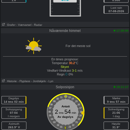
1.0
0.000
Last rain
07-08-2026
Grafer
- Værvarsel
- Radar
Nåværende himmel
17:30:00
For det meste sol
En times prognose:
Temperatur
30.2
°C
Skyet
Vindfart-Vindkast
3-1
m/s
Regn
0%
Historie
- Flyplass
- Jordskjelv
- Lyn
Solposisjon
18:11:17
11
13
Dagslys
Mørke
10
14
14 tms 02 min
09
15
9 tms 57 min
08
16
Antatt
07
17
Soloppgang
Solnedgang
2
54
06
18
07:04
tms
min
21:06
05
19
I morgen
I dag
Av dagslys
04
20
03
21
Azimuth
Høyde
02
22
263.9° V
01
23
31.9°