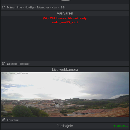
Månen info
- Nordlys
- Meteorer
- Kart
- ISS
Værvarsel
(52): WU forecast file not ready
wufct_no-NO_s.txt
Detaljer
- Tekster
Live webkamera
Forstørre
Jordskjelv
18:05:10