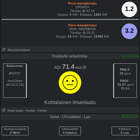
Pieni maanjäristys
CROATIA
1.2
Tänään @ 02:14
Syvyys:
0
KM - Etäisyys:
1381
KM
Pieni maanjäristys
JAVA, INDONESIA
3.2
Tänään @ 02:11
Syvyys:
23
KM - Etäisyys:
12084
KM
Maanjäristykset
PurpleAir-anturimme
02:19:58
71.4
Sääasema:
AQI:
epa
PM2.5
:
#52757
22
ug/m3
Xert/Chert
PM10
:
(40.52,0.16)
22.67
ug/m3
21
AQI
Kohtalainen ilmanlaatu
Ilman laatu
- Kartta
- Kartta
Solar - UV-indeksi - Lux
02:31:59
Auringonsäteily
Ultravioletti
Kirkkaus
0 W/m²
0 Indeksi
0 Lux