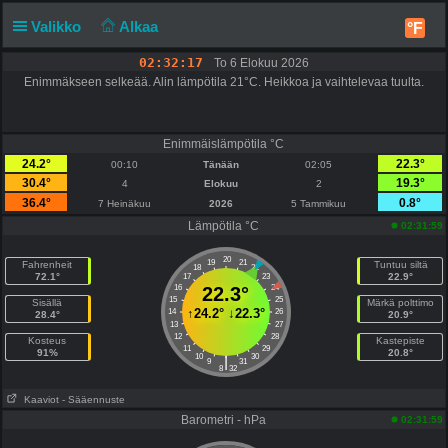
Valikko
Alkaa
°F
02:32:17
To 6 Elokuu 2026
Enimmäkseen selkeää. Alin lämpötila 21°C. Heikkoa ja vaihtelevaa tuulta.
Enimmäislämpötila °C
24.2°
22.3°
00:10
Tänään
02:05
30.4°
19.3°
4
Elokuu
2
36.4°
0.8°
7 Heinäkuu
2026
5 Tammikuu
Lämpötila °C
02:31:59
20
19
21
Fahrenheit
Tuntuu siltä
18
22
72.1°
22.9°
17
23
16
22.3°
24
15
25
Sisällä
Märkä polttimo
↑
24.2°
↓
22.3°
14
26
28.4°
20.9°
13
27
12
28
Kosteus
Kastepiste
11
29
91%
20.8°
10
30
|
9
31
8
32
Kaaviot
- Sääennuste
Barometri - hPa
02:31:59