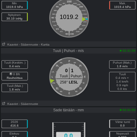
1000
Min
Mak.
997
1003
994
1006
1019.0 hPa
1019.4 hPa
991
1009
988
1012
Nykyinen
985
1015
1019.2
30.10 inHg
982
1018
979
1021
976
1024
973
1027
|
970
1030
964
1036
Kaaviot
- Sääennuste
- Kartta
Tuuli | Puhuri - m/s
02:31:59
P
Tuuli (Keskim. )
Puhuri (Mak.)
PPL
PPI
0.4 m/s
PL
PI
1.8 m/s
0
1
LPL
IPI
0 Bft
Tuuli
Tuuli
Puhuri
L
E
Rauhoittaa
0.4 m/s =
1.4 km/h
258°
LESL
LESL
IEI
0.9 mph
Tuuli (Mak.)
EL
EI
0.8 kts
1.8 m/s
EEL
EEI
E
Kaaviot
- Sääennuste
Sade tänään - mm
02:31:59
2026
Viime tunti
416.6
0.0
Elokuu
Nopeus/t
0.0