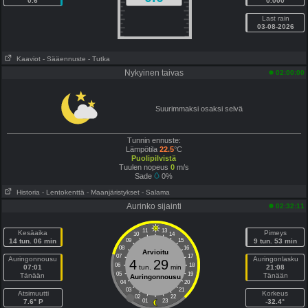
0.6
0.000
Last rain
03-08-2026
Kaaviot
- Sääennuste
- Tutka
Nykyinen taivas
02:00:00
Suurimmaksi osaksi selvä
Tunnin ennuste:
Lämpötila
22.5
°C
Puolipilvistä
Tuulen nopeus
0
m/s
Sade
0%
Historia
- Lentokenttä
- Maanjäristykset
- Salama
Aurinko sijainti
02:32:11
11
13
Kesäaika
Pimeys
10
14
14 tun. 06 min
09
15
9 tun. 53 min
08
16
Arvioitu
07
17
Auringonnousu
Auringonlasku
4
29
06
18
07:01
tun.
min
21:08
05
19
Tänään
Tänään
Auringonnousu
04
20
03
21
Atsimuutti
Korkeus
02
22
7.6° P
01
23
-32.4°