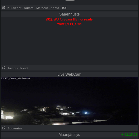
Kuutiedot
- Aurora
- Meteorit
- Kartta
- ISS
Sääennuste
(52): WU forecast file not ready
wufct_fi-FI_s.txt
Tiedot
- Tekstit
Live WebCam
Suurentaa
Maanjäristys
02:25:09