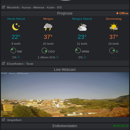
Mondinfo
- Aurora
- Meteore
- Karte
- ISS
Prognose
Offline
Heute Abend
Morgen
Morgen Abend
Donnerstag
22°
37°
23°
37°
9 km/h
20 km/h
11 km/h
16 km/h
NW
OSO
WNW
O
1%
1.48mm 41%
2%
-
Einzelheiten
- Texte
Live-Webcam
Vergrößern
Erdbebendaten
08:35:10