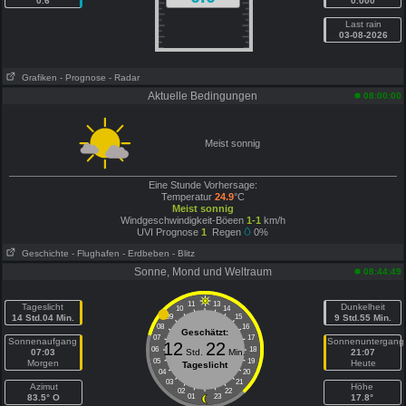
0.6
0.000
Last rain
03-08-2026
Grafiken
- Prognose
- Radar
Aktuelle Bedingungen
08:00:00
Meist sonnig
Eine Stunde Vorhersage:
Temperatur
24.9
°C
Meist sonnig
Windgeschwindigkeit-Böeen
1-1
km/h
UVI Prognose
1
Regen
0%
Geschichte
- Flughafen
- Erdbeben
- Blitz
Sonne, Mond und Weltraum
08:44:49
11
13
Tageslicht
Dunkelheit
10
14
14 Std.04 Min.
09
15
9 Std.55 Min.
08
16
Geschätzt:
07
17
Sonnenaufgang
Sonnenuntergang
12
22
06
18
07:03
Std.
Min.
21:07
05
19
Morgen
Heute
Tageslicht
04
20
03
21
Azimut
Höhe
02
22
83.5° O
01
23
17.8°