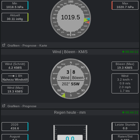
1000
Min
Max
997
1003
994
1006
1018.5 hPa
1020.7 hPa
991
1009
988
1012
Aktuell
985
1015
1019.5
30.11 inHg
982
1018
979
1021
976
1024
973
1027
|
970
1030
964
1036
Grafiken
- Prognose
- Karte
Wind | Böeen - KM/S
08:44:11
N
Wind (Schnitt)
Böeen (Max)
NNW
NNO
4.2 KM/S
NW
NO
19.3 KM/S
3
8
WNW
ONO
1 Bft
Wind
Wind
Böeen
W
E
Nahezu Windstill
3.2 km/h =
0.9 m/s
202°
SSW
WSW
OSO
2.0 mph
Wind (Max)
SW
SO
1.7 kts
19.3 KM/S
SSW
SSO
S
Grafiken
- Prognose
Regen heute - mm
08:44:11
2026
Letzte Stunde
416.6
0.0
August
Raten/Std
0.0