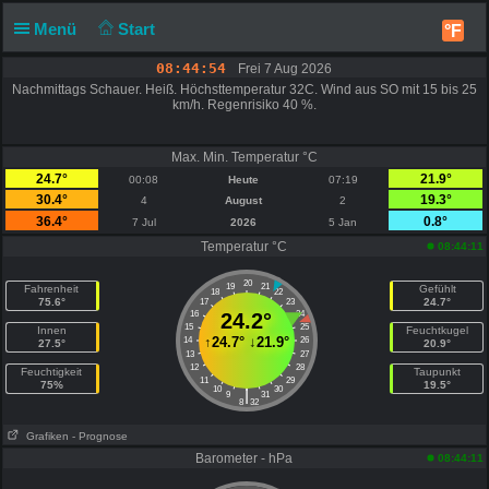
Menü
Start
°F
08:44:54
Frei 7 Aug 2026
Nachmittags Schauer. Heiß. Höchsttemperatur 32C. Wind aus SO mit 15 bis 25
km/h. Regenrisiko 40 %.
Max. Min. Temperatur °C
24.7°
21.9°
00:08
Heute
07:19
30.4°
19.3°
4
August
2
36.4°
0.8°
7 Jul
2026
5 Jan
Temperatur °C
08:44:11
20
19
21
Fahrenheit
Gefühlt
18
22
75.6°
24.7°
17
23
16
24.2°
24
15
25
Innen
Feuchtkugel
↑
24.7°
↓
21.9°
14
26
27.5°
20.9°
13
27
12
28
Feuchtigkeit
Taupunkt
11
29
75%
19.5°
10
30
|
9
31
8
32
Grafiken
- Prognose
Barometer - hPa
08:44:11