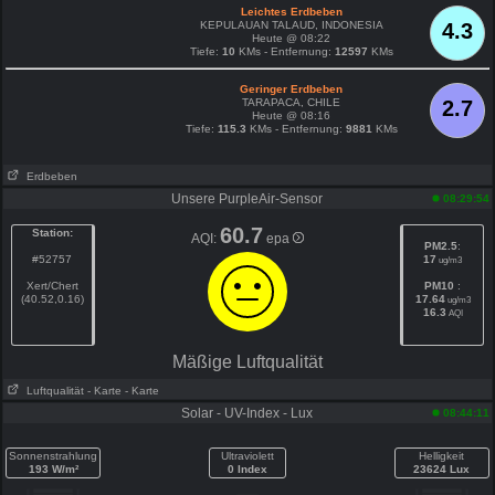
Leichtes Erdbeben
KEPULAUAN TALAUD, INDONESIA
4.3
Heute @ 08:22
Tiefe:
10
KMs - Entfernung:
12597
KMs
Geringer Erdbeben
TARAPACA, CHILE
2.7
Heute @ 08:16
Tiefe:
115.3
KMs - Entfernung:
9881
KMs
Erdbeben
Unsere PurpleAir-Sensor
08:29:54
60.7
Station:
AQI:
epa
PM2.5
:
#52757
17
ug/m3
Xert/Chert
PM10
:
(40.52,0.16)
17.64
ug/m3
16.3
AQI
Mäßige Luftqualität
Luftqualität
- Karte
- Karte
Solar - UV-Index - Lux
08:44:11
Sonnenstrahlung
Ultraviolett
Helligkeit
193 W/m²
0 Index
23624 Lux