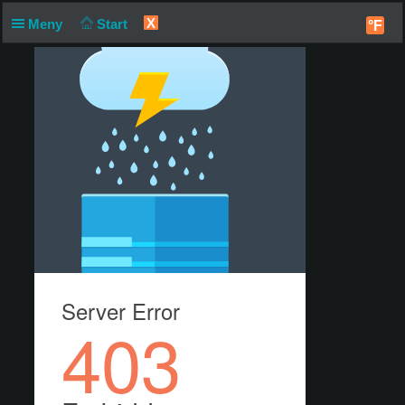
X
Meny
Start
°F