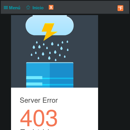
X
Menú
Inicio
°F