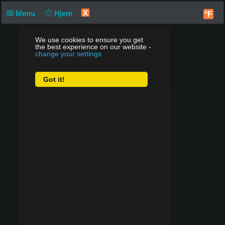
X
Menu
Hjem
°F