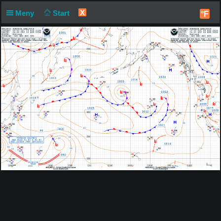
X
Meny
Start
°F