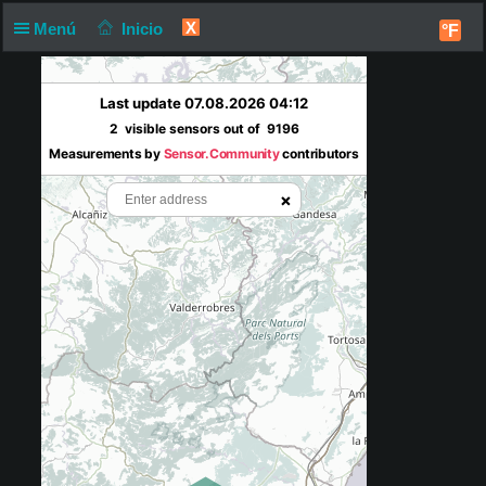
X
Menú
Inicio
°F