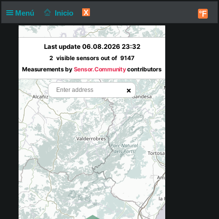
X
Menú
Inicio
°F