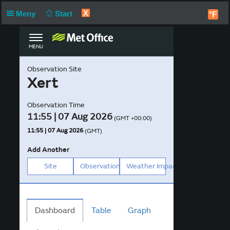
X
Meny
Start
°F