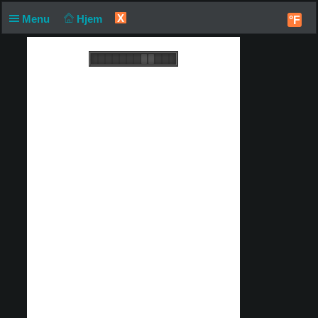
X
Menu
Hjem
°F