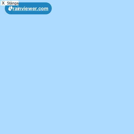
X
Stänga