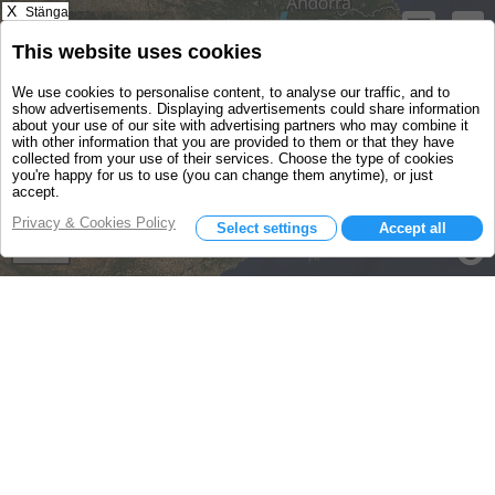
X
Stänga