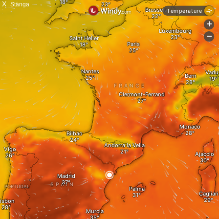
X
Stänga