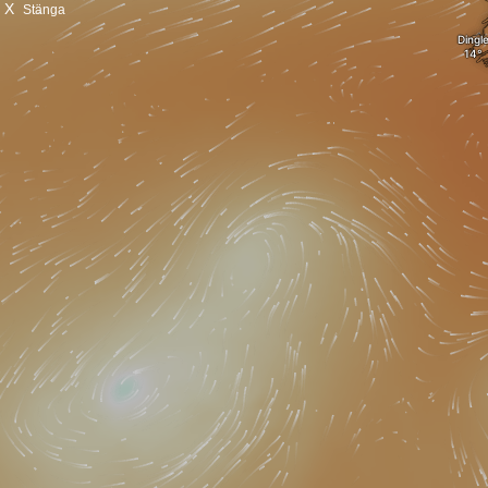
X
Stänga