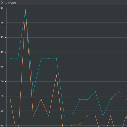
X
Zatvori